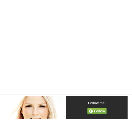
Met trots kondigen we bij deze ons nieuwe contract met
Jennifer Ewbank aan.
We gaan samen met en voor deze geweldige zangeres
werken aan het succes van Jennifer Ewbank in Azië.
Follow me!