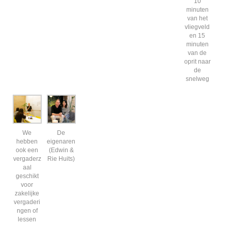
10
minuten
van het
vliegveld
en 15
minuten
van de
oprit naar
de
snelweg
We
De
hebben
eigenaren
ook een
(Edwin &
vergaderz
Rie Huits)
aal
geschikt
voor
zakelijke
vergaderi
ngen of
lessen