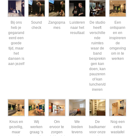
Bij ons
Sound
Zangopna
Luisteren
De studio
Een
heb je
check
mes
naar het
heeft
ontspann
gegarand
resultaat
verschille
en en
eerd een
nde
inspireren
goede
ruimtes
de
tijd, maar
waar de
omgeving
het
band
om in te
dansen is
besprekin
werken
aan jezelf
gen kan
doen, kan
pauzeren
of kan
lunchen/d
ineren
Knus en
Wij
Om
We
De
Nog een
gezellig,
werken
ervoor te
bieden
badkamer
extra
maar
graag ‘s
zorgen
tevens
voor onze
wastafel