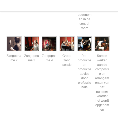
ames
STAGE
opnameru
opname
kunnen
plezier bij
Custom
imte
ook
HUITS
worden
opgenom
en in de
control
room
Zangopna
Zangopna
Zangopna
Groep
Pre-
Samen
me 2
me 3
me 4
zang
productie
werken
sessie
en
aan de
productie
compositi
advies
e en
door
arrangem
professio
enten van
nals
het
nummer
voordat
het wordt
opgenom
en