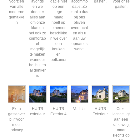
voorzien
avonds
dat je niet
accommo
gasten.
voor onze
van alle
en we
op een
datie. Zo
gasten.
moderne
doen er
lege
kunt u dus
gemakke
alles aan
maag
bij ons
n
om onze
hoeft op
blijven
klanten
te nemen
overnacht
het ook zo
beschikke
en als u
comfortab
n we over
aan uw
el
een
opnames
mogelijk
keuken
werkt.
te maken
en
wanneer
eetkamer
het buiten
al donker
is
Extra
HUITS
HUITS
Verlicht
HUITS
Onze
gastenver
exterieur
Exterior 4
Exterieur
locatie ligt
blijf voor
aan een
meer
stille weg,
privacy
maar
slechts op