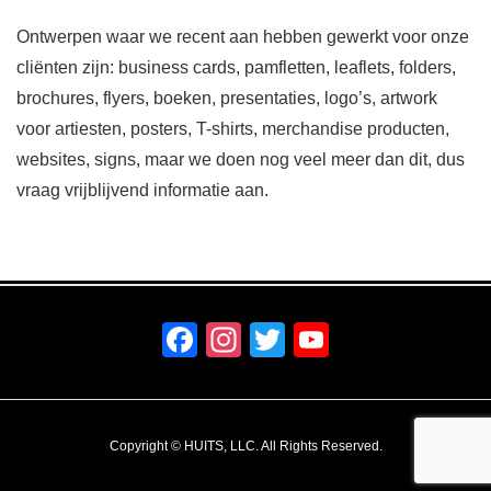
Ontwerpen waar we recent aan hebben gewerkt voor onze
cliënten zijn: business cards, pamfletten, leaflets, folders,
brochures, flyers, boeken, presentaties, logo’s, artwork
voor artiesten, posters, T-shirts, merchandise producten,
websites, signs, maar we doen nog veel meer dan dit, dus
vraag vrijblijvend informatie aan.
F
In
T
Y
a
st
wi
o
c
a
tt
u
e
gr
er
T
Copyright © HUITS, LLC. All Rights Reserved.
b
a
u